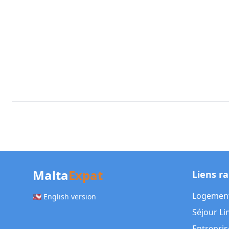
Malta
Expat
Liens r
Logemen
🇺🇸 English version
Séjour Li
Entrepris