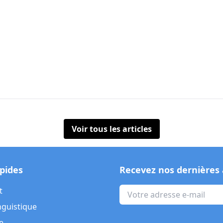
Voir tous les articles
apides
Recevez nos dernières 
t
nguistique
e